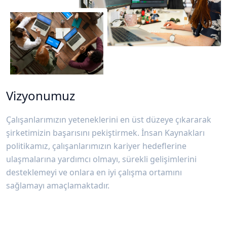
Vizyonumuz
Çalışanlarımızın yeteneklerini en üst düzeye çıkararak
şirketimizin başarısını pekiştirmek. İnsan Kaynakları
politikamız, çalışanlarımızın kariyer hedeflerine
ulaşmalarına yardımcı olmayı, sürekli gelişimlerini
desteklemeyi ve onlara en iyi çalışma ortamını
sağlamayı amaçlamaktadır.