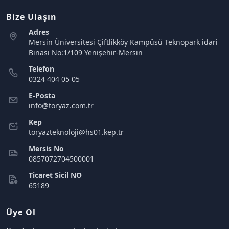
Bize Ulaşın
Adres
Mersin Üniversitesi Çiftlikköy Kampüsü Teknopark idari
Binası No:1/109 Yenişehir-Mersin
Telefon
0324 404 05 05
E-Posta
info@toryaz.com.tr
Kep
toryazteknoloji@hs01.kep.tr
Mersis No
0857072704500001
Ticaret Sicil NO
65189
Üye Ol