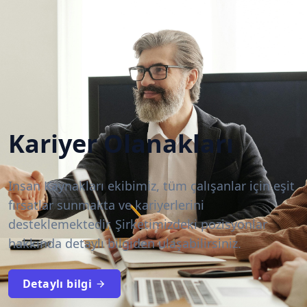
Kariyer Olanakları
Insan Kaynakları ekibimiz, tüm çalışanlar için eşit
fırsatlar sunmakta ve kariyerlerini
desteklemektedir. Şirketimizdeki pozisyonlar
hakkında detaylı bilgiden ulaşabilirsiniz.
Detaylı bilgi