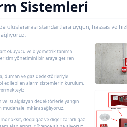
rm Sistemleri
 uluslararası standartlara uygun, hassas ve hızlı
sağlıyoruz.
 kart okuyucu ve biyometrik tanıma
e erişim yönetimini bir araya getiren
ama, duman ve gaz dedektörleriyle
ol edilebilen alarm sistemlerin kurulum,
vermekteyiz.
 ve ısı algılayan dedektörlerle yangın
en müdahale imkânı sağlıyoruz.
 monoksit, doğalgaz ve diğer zararlı gaz
aşam alanlarınızı güvence altına alıyoruz.