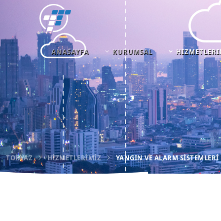
ANASAYFA
KURUMSAL
HIZMETLERI
TORYAZ
HIZMETLERIMIZ
YANGIN VE ALARM SISTEMLERI