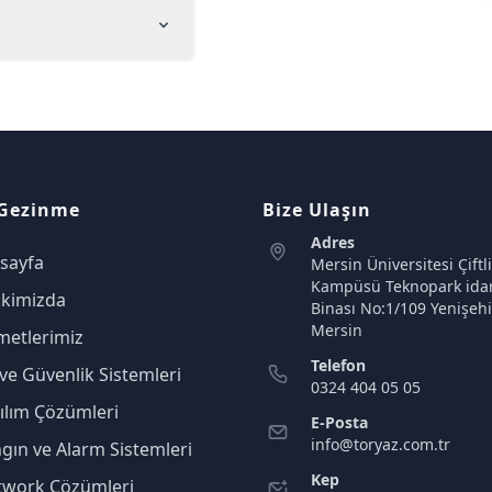
 Gezinme
Bize Ulaşın
Adres
sayfa
Mersin Üniversitesi Çiftl
Kampüsü Teknopark idar
kimizda
Binası No:1/109 Yenişehi
Mersin
metlerimiz
Telefon
ve Güvenlik Sistemleri
0324 404 05 05
ılım Çözümleri
E-Posta
info@toryaz.com.tr
gın ve Alarm Sistemleri
Kep
twork Çözümleri