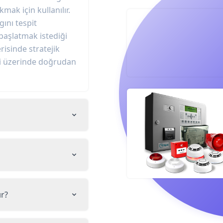
ak için kullanılır.
gını tespit
 başlatmak istediği
risinde stratejik
emi üzerinde doğrudan
ır?