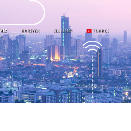
MIZ
KARIYER
ILETIŞIM
TÜRKÇE